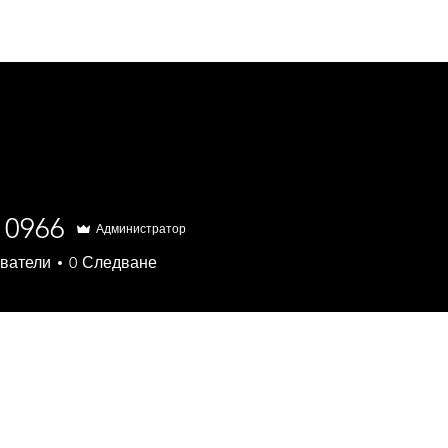
Начало
За нас
Блог
Услуги
10966
Администратор
66
ватели
0
Следване