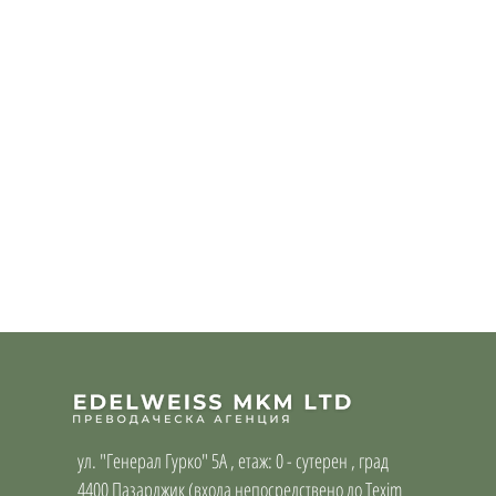
ул. "Генерал Гурко" 5А , етаж: 0 - с
утерен , град
4400 Пазарджик (входа непосредствено до Texim