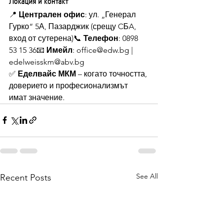
Локация и контакт
📍 
Централен офис
: ул. „Генерал 
Гурко“ 5А, Пазарджик (срещу CБA, 
вход от сутерена)📞 
Телефон
: 0898 
53 15 36📧 
Имейл
: 
office@edw.bg
 | 
edelweisskm@abv.bg
✅ 
Еделвайс МКМ
 – когато точността, 
доверието и професионализмът 
имат значение.
See All
Recent Posts