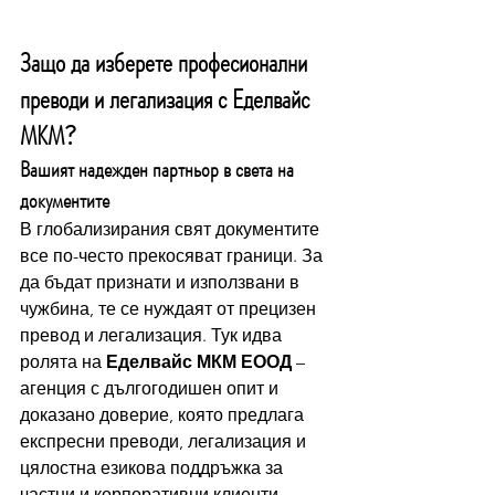
Защо да изберете професионални 
преводи и легализация с 
Еделвайс 
МКМ
?
Вашият надежден партньор в света на 
документите
В глобализирания свят документите 
все по-често прекосяват граници. За 
да бъдат признати и използвани в 
чужбина, те се нуждаят от прецизен 
превод и легализация. Тук идва 
ролята на 
Еделвайс МКМ ЕООД
 – 
агенция с дългогодишен опит и 
доказано доверие, която предлага 
експресни преводи, легализация и 
цялостна езикова поддръжка за 
частни и корпоративни клиенти.